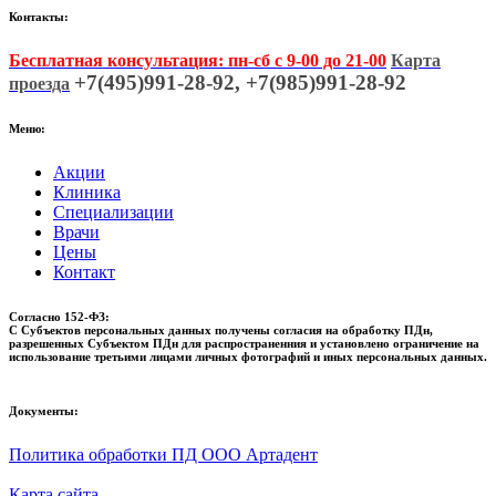
Контакты:
Бесплатная консультация: пн-сб с 9-00 до 21-00
Карта
+7(495)991-28-92, +7(985)991-28-92
проезда
Меню:
Акции
Клиника
Специализации
Врачи
Цены
Контакт
Согласно 152-ФЗ:
С Субъектов персональных данных получены согласия на обработку ПДн,
разрешенных Субъектом ПДн для распространенния и установлено ограничение на
использование третьими лицами личных фотографий и иных персональных данных.
Документы:
Политика обработки ПД ООО Артадент
Карта сайта