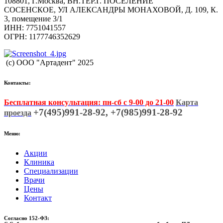
108801, Г.Москва, ВН.ТЕР.Г. ПОСЕЛЕНИЕ
СОСЕНСКОЕ, УЛ АЛЕКСАНДРЫ МОНАХОВОЙ, Д. 109, К.
3, помещение 3/1
ИНН: 7751041557
ОГРН: 1177746352629
(c) ООО "Артадент" 2025
Контакты:
Бесплатная консультация: пн-сб с 9-00 до 21-00
Карта
+7(495)991-28-92, +7(985)991-28-92
проезда
Меню:
Акции
Клиника
Специализации
Врачи
Цены
Контакт
Согласно 152-ФЗ: