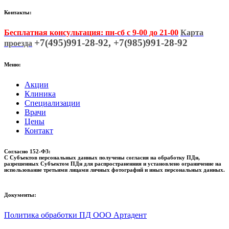
Контакты:
Бесплатная консультация: пн-сб с 9-00 до 21-00
Карта
+7(495)991-28-92, +7(985)991-28-92
проезда
Меню:
Акции
Клиника
Специализации
Врачи
Цены
Контакт
Согласно 152-ФЗ:
С Субъектов персональных данных получены согласия на обработку ПДн,
разрешенных Субъектом ПДн для распространенния и установлено ограничение на
использование третьими лицами личных фотографий и иных персональных данных.
Документы:
Политика обработки ПД ООО Артадент